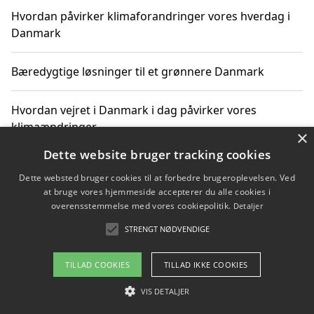
Hvordan påvirker klimaforandringer vores hverdag i
Danmark
Bæredygtige løsninger til et grønnere Danmark
Hvordan vejret i Danmark i dag påvirker vores
klimaændringer
×
Dette website bruger tracking cookies
Hvordan klimaændringer påvirker danske unges
Dette websted bruger cookies til at forbedre brugeroplevelsen. Ved
gaveønsker
at bruge vores hjemmeside accepterer du alle cookies i
overensstemmelse med vores cookiepolitik.
Detaljer
STRENGT NØDVENDIGE
Copyright 2026 - Pilanto Aps
TILLAD COOKIES
TILLAD IKKE COOKIES
Om / kontakt
Blog
Betingelser
VIS DETALJER