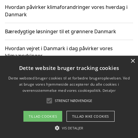
Hvordan påvirker klimaforandringer vores hverdag i
Danmark
Bæredygtige løsninger til et grønnere Danmark
Hvordan vejret i Danmark i dag påvirker vores
klimaændringer
×
Dette website bruger tracking cookies
Hvordan klimaændringer påvirker danske unges
Dette websted bruger cookies til at forbedre brugeroplevelsen. Ved
gaveønsker
at bruge vores hjemmeside accepterer du alle cookies i
overensstemmelse med vores cookiepolitik.
Detaljer
STRENGT NØDVENDIGE
Copyright 2026 - Pilanto Aps
TILLAD COOKIES
TILLAD IKKE COOKIES
Om / kontakt
Blog
Betingelser
VIS DETALJER