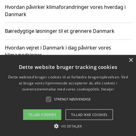
Hvordan påvirker klimaforandringer vores hverdag i
Danmark
Bæredygtige løsninger til et grønnere Danmark
Hvordan vejret i Danmark i dag påvirker vores
klimaændringer
×
Dette website bruger tracking cookies
Hvordan klimaændringer påvirker danske unges
Dette websted bruger cookies til at forbedre brugeroplevelsen. Ved
gaveønsker
at bruge vores hjemmeside accepterer du alle cookies i
overensstemmelse med vores cookiepolitik.
Detaljer
STRENGT NØDVENDIGE
Copyright 2026 - Pilanto Aps
TILLAD COOKIES
TILLAD IKKE COOKIES
Om / kontakt
Blog
Betingelser
VIS DETALJER