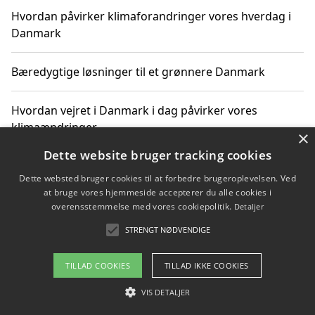
Hvordan påvirker klimaforandringer vores hverdag i
Danmark
Bæredygtige løsninger til et grønnere Danmark
Hvordan vejret i Danmark i dag påvirker vores
klimaændringer
×
Dette website bruger tracking cookies
Hvordan klimaændringer påvirker danske unges
Dette websted bruger cookies til at forbedre brugeroplevelsen. Ved
gaveønsker
at bruge vores hjemmeside accepterer du alle cookies i
overensstemmelse med vores cookiepolitik.
Detaljer
STRENGT NØDVENDIGE
Copyright 2026 - Pilanto Aps
TILLAD COOKIES
TILLAD IKKE COOKIES
Om / kontakt
Blog
Betingelser
VIS DETALJER