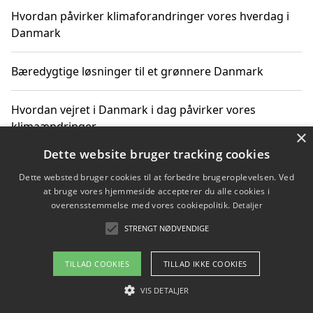
Hvordan påvirker klimaforandringer vores hverdag i
Danmark
Bæredygtige løsninger til et grønnere Danmark
Hvordan vejret i Danmark i dag påvirker vores
klimaændringer
×
Dette website bruger tracking cookies
Hvordan klimaændringer påvirker danske unges
Dette websted bruger cookies til at forbedre brugeroplevelsen. Ved
gaveønsker
at bruge vores hjemmeside accepterer du alle cookies i
overensstemmelse med vores cookiepolitik.
Detaljer
STRENGT NØDVENDIGE
Copyright 2026 - Pilanto Aps
TILLAD COOKIES
TILLAD IKKE COOKIES
Om / kontakt
Blog
Betingelser
VIS DETALJER