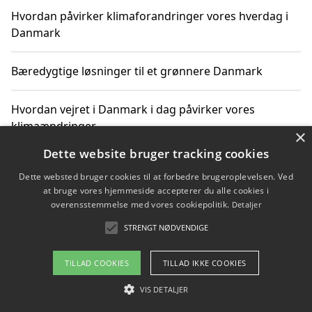
Hvordan påvirker klimaforandringer vores hverdag i
Danmark
Bæredygtige løsninger til et grønnere Danmark
Hvordan vejret i Danmark i dag påvirker vores
klimaændringer
×
Dette website bruger tracking cookies
Hvordan klimaændringer påvirker danske unges
Dette websted bruger cookies til at forbedre brugeroplevelsen. Ved
gaveønsker
at bruge vores hjemmeside accepterer du alle cookies i
overensstemmelse med vores cookiepolitik.
Detaljer
STRENGT NØDVENDIGE
Copyright 2026 - Pilanto Aps
TILLAD COOKIES
TILLAD IKKE COOKIES
Om / kontakt
Blog
Betingelser
VIS DETALJER