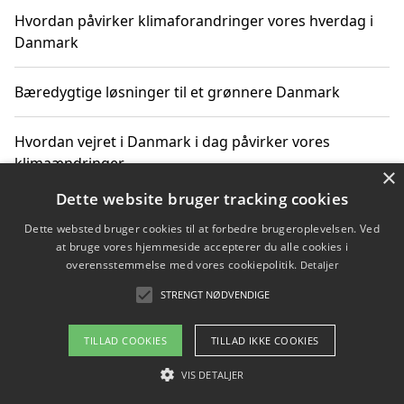
Hvordan påvirker klimaforandringer vores hverdag i
Danmark
Bæredygtige løsninger til et grønnere Danmark
Hvordan vejret i Danmark i dag påvirker vores
klimaændringer
×
Dette website bruger tracking cookies
Hvordan klimaændringer påvirker danske unges
Dette websted bruger cookies til at forbedre brugeroplevelsen. Ved
gaveønsker
at bruge vores hjemmeside accepterer du alle cookies i
overensstemmelse med vores cookiepolitik.
Detaljer
STRENGT NØDVENDIGE
Copyright 2026 - Pilanto Aps
TILLAD COOKIES
TILLAD IKKE COOKIES
Om / kontakt
Blog
Betingelser
VIS DETALJER