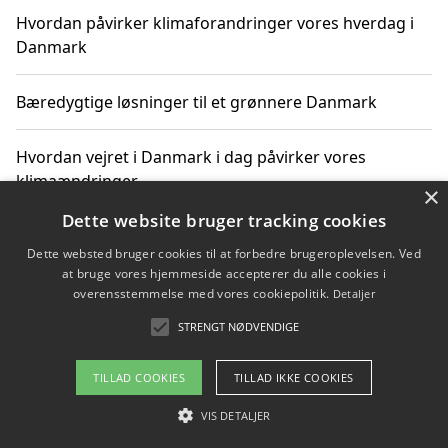
Hvordan påvirker klimaforandringer vores hverdag i
Danmark
Bæredygtige løsninger til et grønnere Danmark
Hvordan vejret i Danmark i dag påvirker vores
klimaændringer
×
Dette website bruger tracking cookies
Hvordan klimaændringer påvirker danske unges
Dette websted bruger cookies til at forbedre brugeroplevelsen. Ved
gaveønsker
at bruge vores hjemmeside accepterer du alle cookies i
overensstemmelse med vores cookiepolitik.
Detaljer
STRENGT NØDVENDIGE
Copyright 2026 - Pilanto Aps
TILLAD COOKIES
TILLAD IKKE COOKIES
Om / kontakt
Blog
Betingelser
VIS DETALJER