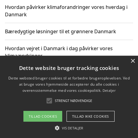
Hvordan påvirker klimaforandringer vores hverdag i
Danmark
Bæredygtige løsninger til et grønnere Danmark
Hvordan vejret i Danmark i dag påvirker vores
klimaændringer
×
Dette website bruger tracking cookies
Hvordan klimaændringer påvirker danske unges
Dette websted bruger cookies til at forbedre brugeroplevelsen. Ved
gaveønsker
at bruge vores hjemmeside accepterer du alle cookies i
overensstemmelse med vores cookiepolitik.
Detaljer
STRENGT NØDVENDIGE
Copyright 2026 - Pilanto Aps
TILLAD COOKIES
TILLAD IKKE COOKIES
Om / kontakt
Blog
Betingelser
VIS DETALJER