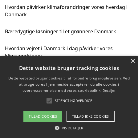
Hvordan påvirker klimaforandringer vores hverdag i
Danmark
Bæredygtige løsninger til et grønnere Danmark
Hvordan vejret i Danmark i dag påvirker vores
klimaændringer
×
Dette website bruger tracking cookies
Hvordan klimaændringer påvirker danske unges
Dette websted bruger cookies til at forbedre brugeroplevelsen. Ved
gaveønsker
at bruge vores hjemmeside accepterer du alle cookies i
overensstemmelse med vores cookiepolitik.
Detaljer
STRENGT NØDVENDIGE
Copyright 2026 - Pilanto Aps
TILLAD COOKIES
TILLAD IKKE COOKIES
Om / kontakt
Blog
Betingelser
VIS DETALJER