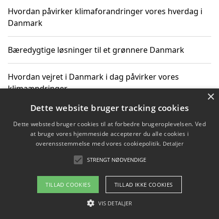
Hvordan påvirker klimaforandringer vores hverdag i
Danmark
Bæredygtige løsninger til et grønnere Danmark
Hvordan vejret i Danmark i dag påvirker vores
klimaændringer
×
Dette website bruger tracking cookies
Hvordan klimaændringer påvirker danske unges
Dette websted bruger cookies til at forbedre brugeroplevelsen. Ved
gaveønsker
at bruge vores hjemmeside accepterer du alle cookies i
overensstemmelse med vores cookiepolitik.
Detaljer
STRENGT NØDVENDIGE
Copyright 2026 - Pilanto Aps
TILLAD COOKIES
TILLAD IKKE COOKIES
Om / kontakt
Blog
Betingelser
VIS DETALJER