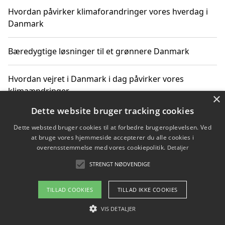
Hvordan påvirker klimaforandringer vores hverdag i
Danmark
Bæredygtige løsninger til et grønnere Danmark
Hvordan vejret i Danmark i dag påvirker vores
klimaændringer
×
Dette website bruger tracking cookies
Hvordan klimaændringer påvirker danske unges
Dette websted bruger cookies til at forbedre brugeroplevelsen. Ved
gaveønsker
at bruge vores hjemmeside accepterer du alle cookies i
overensstemmelse med vores cookiepolitik.
Detaljer
STRENGT NØDVENDIGE
Copyright 2026 - Pilanto Aps
TILLAD COOKIES
TILLAD IKKE COOKIES
Om / kontakt
Blog
Betingelser
VIS DETALJER