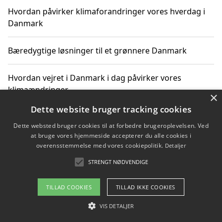
Hvordan påvirker klimaforandringer vores hverdag i
Danmark
Bæredygtige løsninger til et grønnere Danmark
Hvordan vejret i Danmark i dag påvirker vores
klimaændringer
×
Dette website bruger tracking cookies
Hvordan klimaændringer påvirker danske unges
Dette websted bruger cookies til at forbedre brugeroplevelsen. Ved
gaveønsker
at bruge vores hjemmeside accepterer du alle cookies i
overensstemmelse med vores cookiepolitik.
Detaljer
STRENGT NØDVENDIGE
Copyright 2026 - Pilanto Aps
TILLAD COOKIES
TILLAD IKKE COOKIES
Om / kontakt
Blog
Betingelser
VIS DETALJER