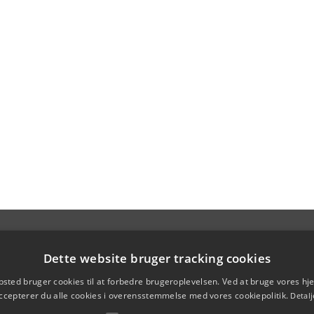
Dette website bruger tracking cookies
sted bruger cookies til at forbedre brugeroplevelsen. Ved at bruge vores 
ccepterer du alle cookies i overensstemmelse med vores cookiepolitik.
Detalj