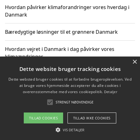
Hvordan påvirker klimaforandringer vores hverdag i
Danmark
Bæredygtige løsninger til et grønnere Danmark
Hvordan vejret i Danmark i dag påvirker vores
klimaændringer
×
Dette website bruger tracking cookies
Hvordan klimaændringer påvirker danske unges
Dette websted bruger cookies til at forbedre brugeroplevelsen. Ved
gaveønsker
at bruge vores hjemmeside accepterer du alle cookies i
overensstemmelse med vores cookiepolitik.
Detaljer
STRENGT NØDVENDIGE
Copyright 2026 - Pilanto Aps
TILLAD COOKIES
TILLAD IKKE COOKIES
Om / kontakt
Blog
Betingelser
VIS DETALJER