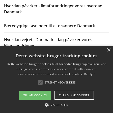
Hvordan påvirker klimaforandringer vores hverdag i
Danmark
Bæredygtige løsninger til et grønnere Danmark
Hvordan vejret i Danmark i dag påvirker vores
klimaændringer
×
Dette website bruger tracking cookies
Hvordan klimaændringer påvirker danske unges
Dette websted bruger cookies til at forbedre brugeroplevelsen. Ved
gaveønsker
at bruge vores hjemmeside accepterer du alle cookies i
overensstemmelse med vores cookiepolitik.
Detaljer
STRENGT NØDVENDIGE
Copyright 2026 - Pilanto Aps
TILLAD COOKIES
TILLAD IKKE COOKIES
Om / kontakt
Blog
Betingelser
VIS DETALJER