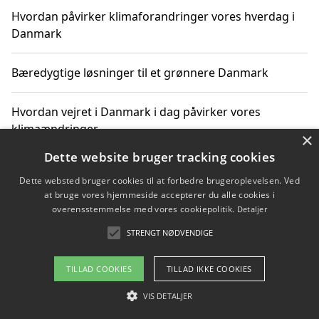
Hvordan påvirker klimaforandringer vores hverdag i
Danmark
Bæredygtige løsninger til et grønnere Danmark
Hvordan vejret i Danmark i dag påvirker vores
klimaændringer
×
Dette website bruger tracking cookies
Hvordan klimaændringer påvirker danske unges
Dette websted bruger cookies til at forbedre brugeroplevelsen. Ved
gaveønsker
at bruge vores hjemmeside accepterer du alle cookies i
overensstemmelse med vores cookiepolitik.
Detaljer
STRENGT NØDVENDIGE
Copyright 2026 - Pilanto Aps
TILLAD COOKIES
TILLAD IKKE COOKIES
Om / kontakt
Blog
Betingelser
VIS DETALJER