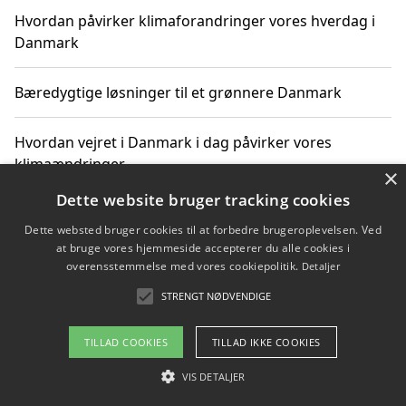
Hvordan påvirker klimaforandringer vores hverdag i
Danmark
Bæredygtige løsninger til et grønnere Danmark
Hvordan vejret i Danmark i dag påvirker vores
klimaændringer
×
Dette website bruger tracking cookies
Hvordan klimaændringer påvirker danske unges
Dette websted bruger cookies til at forbedre brugeroplevelsen. Ved
gaveønsker
at bruge vores hjemmeside accepterer du alle cookies i
overensstemmelse med vores cookiepolitik.
Detaljer
STRENGT NØDVENDIGE
Copyright 2026 - Pilanto Aps
TILLAD COOKIES
TILLAD IKKE COOKIES
Om / kontakt
Blog
Betingelser
VIS DETALJER