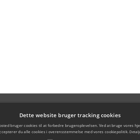
Dette website bruger tracking cookies
sted bruger cookies til at forbedre brugeroplevelsen. Ved at bruge vores 
ccepterer du alle cookies i overensstemmelse med vores cookiepolitik.
Detalj