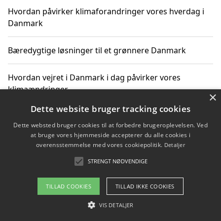
Hvordan påvirker klimaforandringer vores hverdag i
Danmark
Bæredygtige løsninger til et grønnere Danmark
Hvordan vejret i Danmark i dag påvirker vores
klimaændringer
×
Dette website bruger tracking cookies
Hvordan klimaændringer påvirker danske unges
Dette websted bruger cookies til at forbedre brugeroplevelsen. Ved
gaveønsker
at bruge vores hjemmeside accepterer du alle cookies i
overensstemmelse med vores cookiepolitik.
Detaljer
STRENGT NØDVENDIGE
Copyright 2026 - Pilanto Aps
TILLAD COOKIES
TILLAD IKKE COOKIES
Om / kontakt
Blog
Betingelser
VIS DETALJER