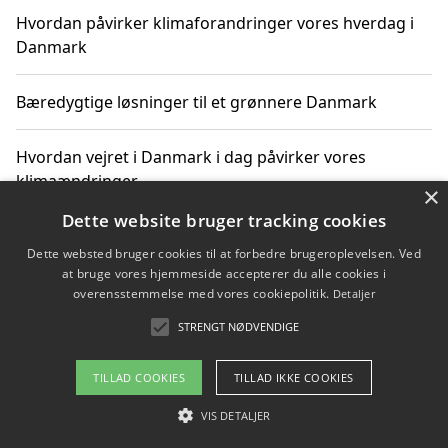
Hvordan påvirker klimaforandringer vores hverdag i
Danmark
Bæredygtige løsninger til et grønnere Danmark
Hvordan vejret i Danmark i dag påvirker vores
klimaændringer
×
Dette website bruger tracking cookies
Hvordan klimaændringer påvirker danske unges
Dette websted bruger cookies til at forbedre brugeroplevelsen. Ved
gaveønsker
at bruge vores hjemmeside accepterer du alle cookies i
overensstemmelse med vores cookiepolitik.
Detaljer
STRENGT NØDVENDIGE
Copyright 2026 - Pilanto Aps
TILLAD COOKIES
TILLAD IKKE COOKIES
Om / kontakt
Blog
Betingelser
VIS DETALJER