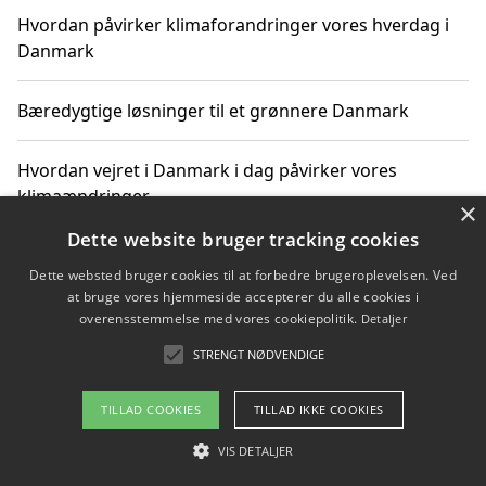
Hvordan påvirker klimaforandringer vores hverdag i
Danmark
Bæredygtige løsninger til et grønnere Danmark
Hvordan vejret i Danmark i dag påvirker vores
klimaændringer
×
Dette website bruger tracking cookies
Hvordan klimaændringer påvirker danske unges
Dette websted bruger cookies til at forbedre brugeroplevelsen. Ved
gaveønsker
at bruge vores hjemmeside accepterer du alle cookies i
overensstemmelse med vores cookiepolitik.
Detaljer
STRENGT NØDVENDIGE
Copyright 2026 - Pilanto Aps
TILLAD COOKIES
TILLAD IKKE COOKIES
Om / kontakt
Blog
Betingelser
VIS DETALJER