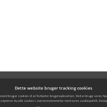
Dette website bruger tracking cookies
sted bruger cookies til at forbedre brugeroplevelsen. Ved at bruge vores 
ccepterer du alle cookies i overensstemmelse med vores cookiepolitik.
Detalj