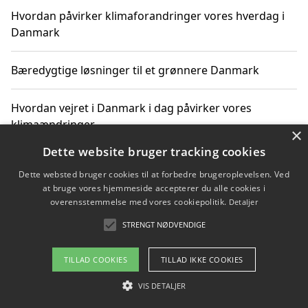
Hvordan påvirker klimaforandringer vores hverdag i
Danmark
Bæredygtige løsninger til et grønnere Danmark
Hvordan vejret i Danmark i dag påvirker vores
klimaændringer
×
Dette website bruger tracking cookies
Hvordan klimaændringer påvirker danske unges
Dette websted bruger cookies til at forbedre brugeroplevelsen. Ved
gaveønsker
at bruge vores hjemmeside accepterer du alle cookies i
overensstemmelse med vores cookiepolitik.
Detaljer
STRENGT NØDVENDIGE
Copyright 2026 - Pilanto Aps
TILLAD COOKIES
TILLAD IKKE COOKIES
Om / kontakt
Blog
Betingelser
VIS DETALJER