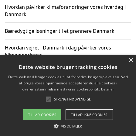
Hvordan påvirker klimaforandringer vores hverdag i
Danmark
Bæredygtige løsninger til et grønnere Danmark
Hvordan vejret i Danmark i dag påvirker vores
klimaændringer
×
Dette website bruger tracking cookies
Hvordan klimaændringer påvirker danske unges
Dette websted bruger cookies til at forbedre brugeroplevelsen. Ved
gaveønsker
at bruge vores hjemmeside accepterer du alle cookies i
overensstemmelse med vores cookiepolitik.
Detaljer
STRENGT NØDVENDIGE
Copyright 2026 - Pilanto Aps
TILLAD COOKIES
TILLAD IKKE COOKIES
Om / kontakt
Blog
Betingelser
VIS DETALJER