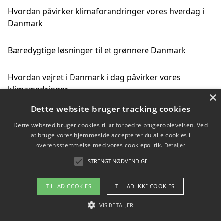
Hvordan påvirker klimaforandringer vores hverdag i
Danmark
Bæredygtige løsninger til et grønnere Danmark
Hvordan vejret i Danmark i dag påvirker vores
klimaændringer
×
Dette website bruger tracking cookies
Hvordan klimaændringer påvirker danske unges
Dette websted bruger cookies til at forbedre brugeroplevelsen. Ved
gaveønsker
at bruge vores hjemmeside accepterer du alle cookies i
overensstemmelse med vores cookiepolitik.
Detaljer
STRENGT NØDVENDIGE
Copyright 2026 - Pilanto Aps
TILLAD COOKIES
TILLAD IKKE COOKIES
Om / kontakt
Blog
Betingelser
VIS DETALJER