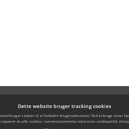
Dette website bruger tracking cookies
sted bruger cookies til at forbedre brugeroplevelsen. Ved at bruge vores 
ccepterer du alle cookies i overensstemmelse med vores cookiepolitik.
Detalj