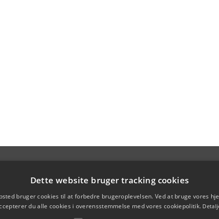
Dette website bruger tracking cookies
sted bruger cookies til at forbedre brugeroplevelsen. Ved at bruge vores 
ccepterer du alle cookies i overensstemmelse med vores cookiepolitik.
Detalj