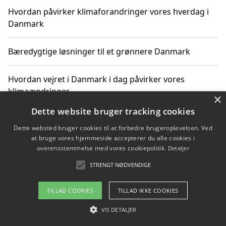
Hvordan påvirker klimaforandringer vores hverdag i
Danmark
Bæredygtige løsninger til et grønnere Danmark
Hvordan vejret i Danmark i dag påvirker vores
klimaændringer
×
Dette website bruger tracking cookies
Hvordan klimaændringer påvirker danske unges
Dette websted bruger cookies til at forbedre brugeroplevelsen. Ved
gaveønsker
at bruge vores hjemmeside accepterer du alle cookies i
overensstemmelse med vores cookiepolitik.
Detaljer
STRENGT NØDVENDIGE
Copyright 2026 - Pilanto Aps
TILLAD COOKIES
TILLAD IKKE COOKIES
Om / kontakt
Blog
Betingelser
VIS DETALJER