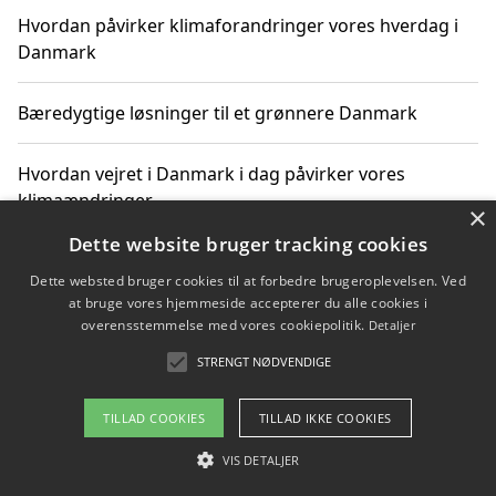
Hvordan påvirker klimaforandringer vores hverdag i
Danmark
Bæredygtige løsninger til et grønnere Danmark
Hvordan vejret i Danmark i dag påvirker vores
klimaændringer
×
Dette website bruger tracking cookies
Hvordan klimaændringer påvirker danske unges
Dette websted bruger cookies til at forbedre brugeroplevelsen. Ved
gaveønsker
at bruge vores hjemmeside accepterer du alle cookies i
overensstemmelse med vores cookiepolitik.
Detaljer
STRENGT NØDVENDIGE
Copyright 2026 - Pilanto Aps
TILLAD COOKIES
TILLAD IKKE COOKIES
Om / kontakt
Blog
Betingelser
VIS DETALJER