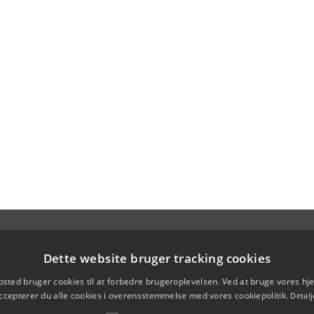
Dette website bruger tracking cookies
sted bruger cookies til at forbedre brugeroplevelsen. Ved at bruge vores 
ccepterer du alle cookies i overensstemmelse med vores cookiepolitik.
Detalj