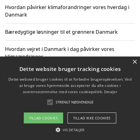
Hvordan påvirker klimaforandringer vores hverdag i
Danmark
Bæredygtige løsninger til et grønnere Danmark
Hvordan vejret i Danmark i dag påvirker vores
klimaændringer
×
Dette website bruger tracking cookies
Hvordan klimaændringer påvirker danske unges
Dette websted bruger cookies til at forbedre brugeroplevelsen. Ved
gaveønsker
at bruge vores hjemmeside accepterer du alle cookies i
overensstemmelse med vores cookiepolitik.
Detaljer
STRENGT NØDVENDIGE
Copyright 2026 - Pilanto Aps
TILLAD COOKIES
TILLAD IKKE COOKIES
Om / kontakt
Blog
Betingelser
VIS DETALJER