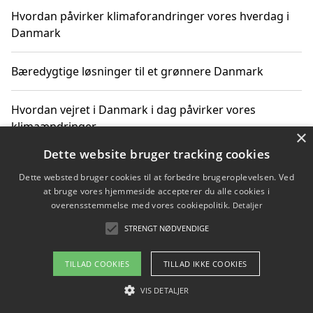
Hvordan påvirker klimaforandringer vores hverdag i
Danmark
Bæredygtige løsninger til et grønnere Danmark
Hvordan vejret i Danmark i dag påvirker vores
klimaændringer
×
Dette website bruger tracking cookies
Hvordan klimaændringer påvirker danske unges
Dette websted bruger cookies til at forbedre brugeroplevelsen. Ved
gaveønsker
at bruge vores hjemmeside accepterer du alle cookies i
overensstemmelse med vores cookiepolitik.
Detaljer
STRENGT NØDVENDIGE
Copyright 2026 - Pilanto Aps
TILLAD COOKIES
TILLAD IKKE COOKIES
Om / kontakt
Blog
Betingelser
VIS DETALJER