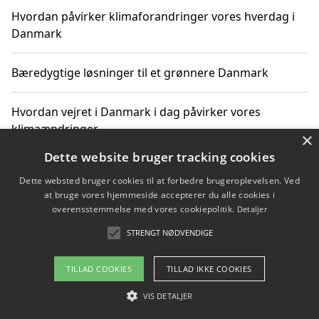
Hvordan påvirker klimaforandringer vores hverdag i
Danmark
Bæredygtige løsninger til et grønnere Danmark
Hvordan vejret i Danmark i dag påvirker vores
klimaændringer
×
Dette website bruger tracking cookies
Hvordan klimaændringer påvirker danske unges
Dette websted bruger cookies til at forbedre brugeroplevelsen. Ved
gaveønsker
at bruge vores hjemmeside accepterer du alle cookies i
overensstemmelse med vores cookiepolitik.
Detaljer
STRENGT NØDVENDIGE
Copyright 2026 - Pilanto Aps
TILLAD COOKIES
TILLAD IKKE COOKIES
Om / kontakt
Blog
Betingelser
VIS DETALJER