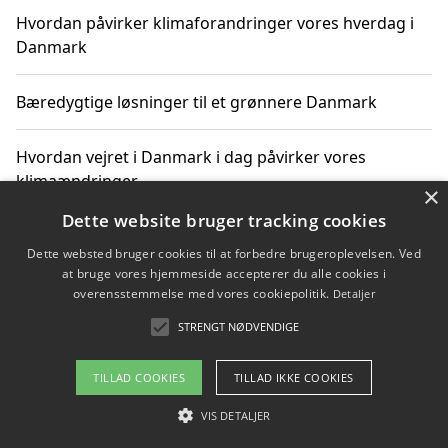
Hvordan påvirker klimaforandringer vores hverdag i
Danmark
Bæredygtige løsninger til et grønnere Danmark
Hvordan vejret i Danmark i dag påvirker vores
klimaændringer
×
Dette website bruger tracking cookies
Hvordan klimaændringer påvirker danske unges
Dette websted bruger cookies til at forbedre brugeroplevelsen. Ved
gaveønsker
at bruge vores hjemmeside accepterer du alle cookies i
overensstemmelse med vores cookiepolitik.
Detaljer
STRENGT NØDVENDIGE
Copyright 2026 - Pilanto Aps
TILLAD COOKIES
TILLAD IKKE COOKIES
Om / kontakt
Blog
Betingelser
VIS DETALJER