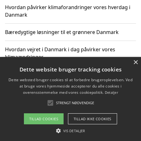
Hvordan påvirker klimaforandringer vores hverdag i
Danmark
Bæredygtige løsninger til et grønnere Danmark
Hvordan vejret i Danmark i dag påvirker vores
klimaændringer
×
Dette website bruger tracking cookies
Hvordan klimaændringer påvirker danske unges
Dette websted bruger cookies til at forbedre brugeroplevelsen. Ved
gaveønsker
at bruge vores hjemmeside accepterer du alle cookies i
overensstemmelse med vores cookiepolitik.
Detaljer
STRENGT NØDVENDIGE
Copyright 2026 - Pilanto Aps
TILLAD COOKIES
TILLAD IKKE COOKIES
Om / kontakt
Blog
Betingelser
VIS DETALJER