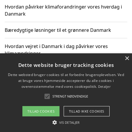
Hvordan påvirker klimaforandringer vores hverdag i
Danmark
Bæredygtige løsninger til et grønnere Danmark
Hvordan vejret i Danmark i dag påvirker vores
klimaændringer
×
Dette website bruger tracking cookies
Hvordan klimaændringer påvirker danske unges
Dette websted bruger cookies til at forbedre brugeroplevelsen. Ved
gaveønsker
at bruge vores hjemmeside accepterer du alle cookies i
overensstemmelse med vores cookiepolitik.
Detaljer
STRENGT NØDVENDIGE
Copyright 2026 - Pilanto Aps
TILLAD COOKIES
TILLAD IKKE COOKIES
Om / kontakt
Blog
Betingelser
VIS DETALJER