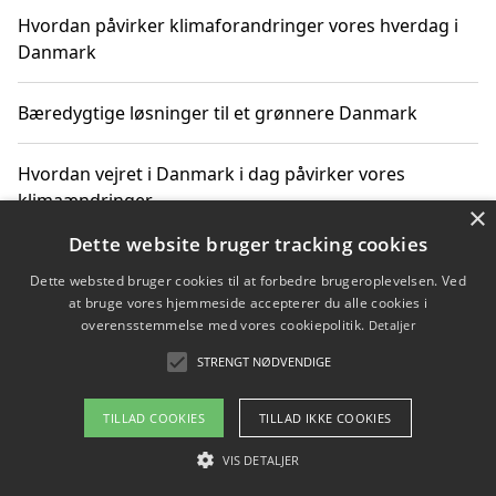
Hvordan påvirker klimaforandringer vores hverdag i
Danmark
Bæredygtige løsninger til et grønnere Danmark
Hvordan vejret i Danmark i dag påvirker vores
klimaændringer
×
Dette website bruger tracking cookies
Hvordan klimaændringer påvirker danske unges
Dette websted bruger cookies til at forbedre brugeroplevelsen. Ved
gaveønsker
at bruge vores hjemmeside accepterer du alle cookies i
overensstemmelse med vores cookiepolitik.
Detaljer
STRENGT NØDVENDIGE
Copyright 2026 - Pilanto Aps
TILLAD COOKIES
TILLAD IKKE COOKIES
Om / kontakt
Blog
Betingelser
VIS DETALJER