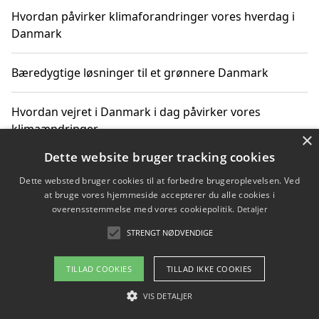
Hvordan påvirker klimaforandringer vores hverdag i
Danmark
Bæredygtige løsninger til et grønnere Danmark
Hvordan vejret i Danmark i dag påvirker vores
klimaændringer
×
Dette website bruger tracking cookies
Hvordan klimaændringer påvirker danske unges
Dette websted bruger cookies til at forbedre brugeroplevelsen. Ved
gaveønsker
at bruge vores hjemmeside accepterer du alle cookies i
overensstemmelse med vores cookiepolitik.
Detaljer
STRENGT NØDVENDIGE
Copyright 2026 - Pilanto Aps
TILLAD COOKIES
TILLAD IKKE COOKIES
Om / kontakt
Blog
Betingelser
VIS DETALJER