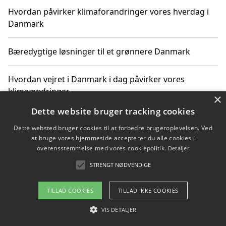
Hvordan påvirker klimaforandringer vores hverdag i
Danmark
Bæredygtige løsninger til et grønnere Danmark
Hvordan vejret i Danmark i dag påvirker vores
klimaændringer
×
Dette website bruger tracking cookies
Hvordan klimaændringer påvirker danske unges
Dette websted bruger cookies til at forbedre brugeroplevelsen. Ved
gaveønsker
at bruge vores hjemmeside accepterer du alle cookies i
overensstemmelse med vores cookiepolitik.
Detaljer
STRENGT NØDVENDIGE
Copyright 2026 - Pilanto Aps
TILLAD COOKIES
TILLAD IKKE COOKIES
Om / kontakt
Blog
Betingelser
VIS DETALJER