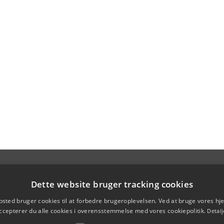
Dette website bruger tracking cookies
sted bruger cookies til at forbedre brugeroplevelsen. Ved at bruge vores 
ccepterer du alle cookies i overensstemmelse med vores cookiepolitik.
Detalj