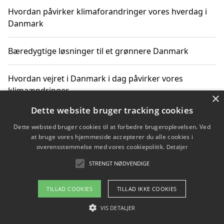
Hvordan påvirker klimaforandringer vores hverdag i
Danmark
Bæredygtige løsninger til et grønnere Danmark
Hvordan vejret i Danmark i dag påvirker vores
klimaændringer
×
Dette website bruger tracking cookies
Hvordan klimaændringer påvirker danske unges
Dette websted bruger cookies til at forbedre brugeroplevelsen. Ved
gaveønsker
at bruge vores hjemmeside accepterer du alle cookies i
overensstemmelse med vores cookiepolitik.
Detaljer
STRENGT NØDVENDIGE
Copyright 2026 - Pilanto Aps
TILLAD COOKIES
TILLAD IKKE COOKIES
Om / kontakt
Blog
Betingelser
VIS DETALJER