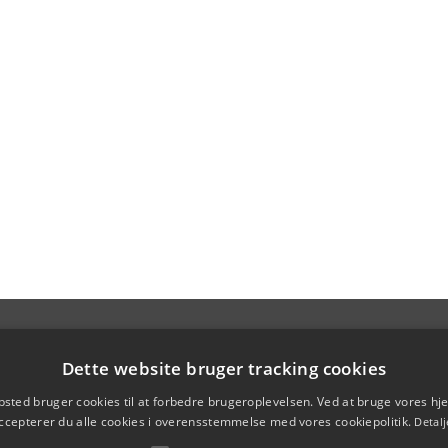
Dette website bruger tracking cookies
sted bruger cookies til at forbedre brugeroplevelsen. Ved at bruge vores 
ccepterer du alle cookies i overensstemmelse med vores cookiepolitik.
Detalj