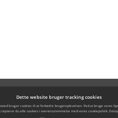
Dette website bruger tracking cookies
sted bruger cookies til at forbedre brugeroplevelsen. Ved at bruge vores 
ccepterer du alle cookies i overensstemmelse med vores cookiepolitik.
Detalj