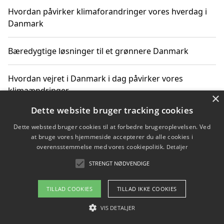
Hvordan påvirker klimaforandringer vores hverdag i
Danmark
Bæredygtige løsninger til et grønnere Danmark
Hvordan vejret i Danmark i dag påvirker vores
klimaændringer
×
Dette website bruger tracking cookies
Hvordan klimaændringer påvirker danske unges
Dette websted bruger cookies til at forbedre brugeroplevelsen. Ved
gaveønsker
at bruge vores hjemmeside accepterer du alle cookies i
overensstemmelse med vores cookiepolitik.
Detaljer
STRENGT NØDVENDIGE
Copyright 2026 - Pilanto Aps
TILLAD COOKIES
TILLAD IKKE COOKIES
Om / kontakt
Blog
Betingelser
VIS DETALJER