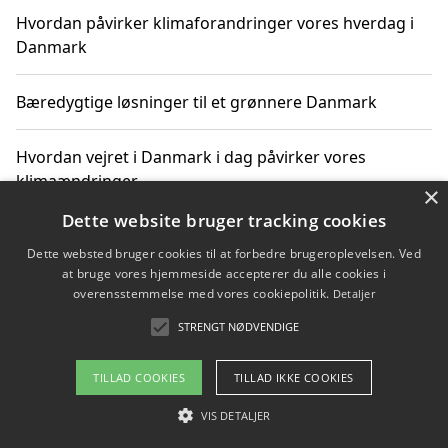
Hvordan påvirker klimaforandringer vores hverdag i
Danmark
Bæredygtige løsninger til et grønnere Danmark
Hvordan vejret i Danmark i dag påvirker vores
klimaændringer
×
Dette website bruger tracking cookies
Hvordan klimaændringer påvirker danske unges
Dette websted bruger cookies til at forbedre brugeroplevelsen. Ved
gaveønsker
at bruge vores hjemmeside accepterer du alle cookies i
overensstemmelse med vores cookiepolitik.
Detaljer
STRENGT NØDVENDIGE
Copyright 2026 - Pilanto Aps
TILLAD COOKIES
TILLAD IKKE COOKIES
Om / kontakt
Blog
Betingelser
VIS DETALJER