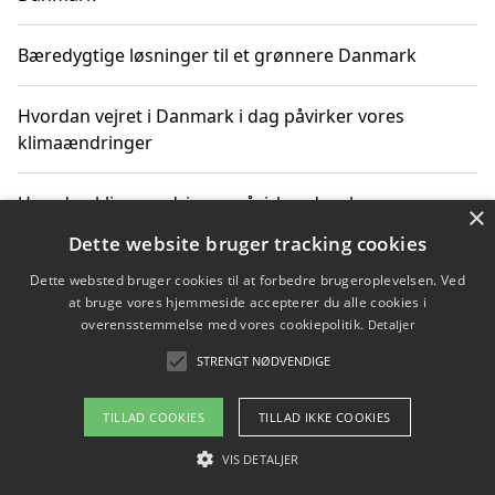
Bæredygtige løsninger til et grønnere Danmark
Hvordan vejret i Danmark i dag påvirker vores
klimaændringer
Hvordan klimaændringer påvirker danske unges
×
gaveønsker
Dette website bruger tracking cookies
Dette websted bruger cookies til at forbedre brugeroplevelsen. Ved
at bruge vores hjemmeside accepterer du alle cookies i
overensstemmelse med vores cookiepolitik.
Detaljer
Copyright 2026 - Pilanto Aps
STRENGT NØDVENDIGE
Om / kontakt
Blog
Betingelser
TILLAD COOKIES
TILLAD IKKE COOKIES
VIS DETALJER