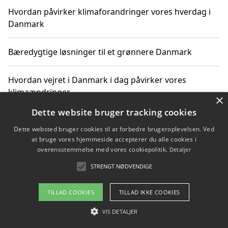
Hvordan påvirker klimaforandringer vores hverdag i
Danmark
Bæredygtige løsninger til et grønnere Danmark
Hvordan vejret i Danmark i dag påvirker vores
klimaændringer
×
Dette website bruger tracking cookies
Hvordan klimaændringer påvirker danske unges
Dette websted bruger cookies til at forbedre brugeroplevelsen. Ved
gaveønsker
at bruge vores hjemmeside accepterer du alle cookies i
overensstemmelse med vores cookiepolitik.
Detaljer
STRENGT NØDVENDIGE
Copyright 2026 - Pilanto Aps
TILLAD COOKIES
TILLAD IKKE COOKIES
Om / kontakt
Blog
Betingelser
VIS DETALJER