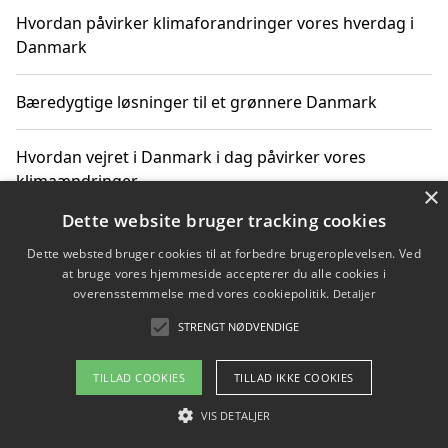
Hvordan påvirker klimaforandringer vores hverdag i
Danmark
Bæredygtige løsninger til et grønnere Danmark
Hvordan vejret i Danmark i dag påvirker vores
klimaændringer
×
Dette website bruger tracking cookies
Hvordan klimaændringer påvirker danske unges
Dette websted bruger cookies til at forbedre brugeroplevelsen. Ved
gaveønsker
at bruge vores hjemmeside accepterer du alle cookies i
overensstemmelse med vores cookiepolitik.
Detaljer
STRENGT NØDVENDIGE
Copyright 2026 - Pilanto Aps
TILLAD COOKIES
TILLAD IKKE COOKIES
Om / kontakt
Blog
Betingelser
VIS DETALJER