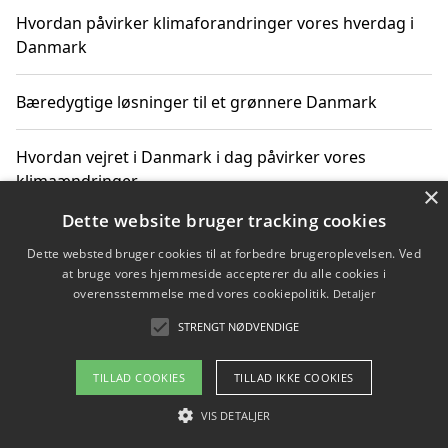
Hvordan påvirker klimaforandringer vores hverdag i
Danmark
Bæredygtige løsninger til et grønnere Danmark
Hvordan vejret i Danmark i dag påvirker vores
klimaændringer
×
Dette website bruger tracking cookies
Hvordan klimaændringer påvirker danske unges
Dette websted bruger cookies til at forbedre brugeroplevelsen. Ved
gaveønsker
at bruge vores hjemmeside accepterer du alle cookies i
overensstemmelse med vores cookiepolitik.
Detaljer
STRENGT NØDVENDIGE
Copyright 2026 - Pilanto Aps
TILLAD COOKIES
TILLAD IKKE COOKIES
Om / kontakt
Blog
Betingelser
VIS DETALJER